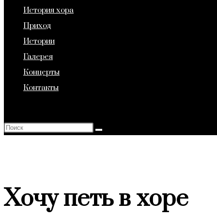
История хора
веб-
Приход
Истории
Галерея
сайту
Концерты
Контакты
Переключить
поиск
по
веб-
сайту
Хочу петь в хоре