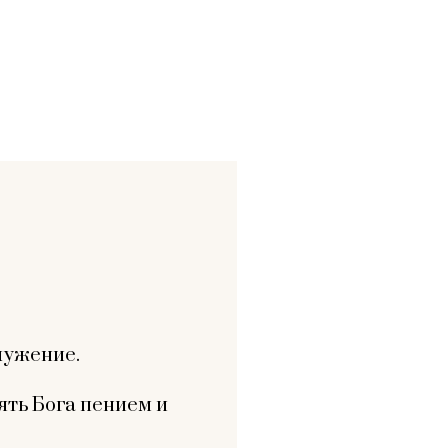
лужение.
ять Бога пением и