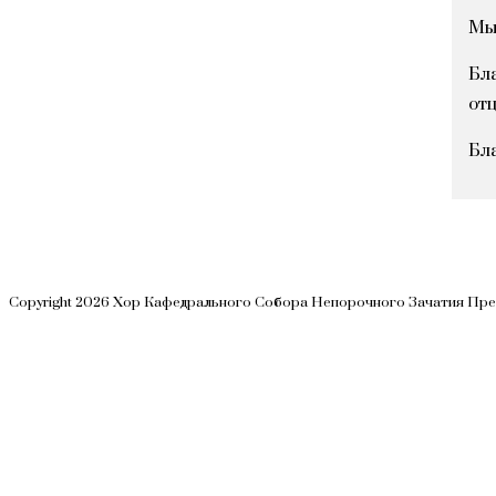
Мы
Бл
от
Бл
Copyright 2026 Хор Кафедрального Собора Непорочного Зачатия Пр