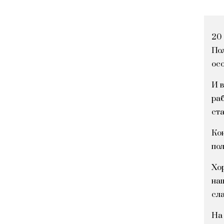
20 
По
осо
И в
раб
ст
Кон
по
Хор
наш
сла
На