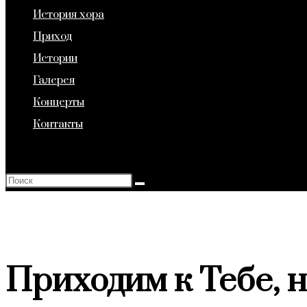
История хора
веб-
Приход
Истории
Галерея
сайту
Концерты
Контакты
Переключить
поиск
по
веб-
сайту
Приходим к Тебе, 