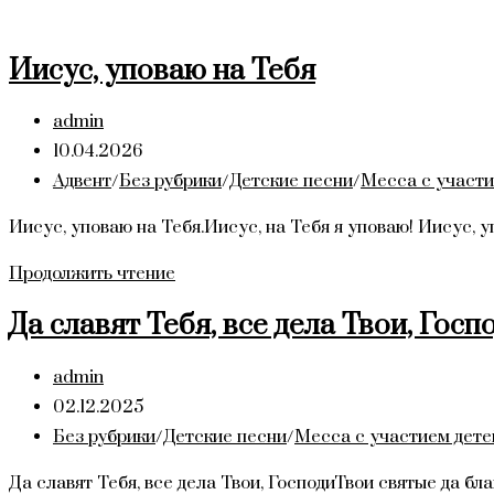
Иисус, уповаю на Тебя
Автор
admin
записи:
Запись
10.04.2026
опубликована:
Рубрика
Адвент
/
Без рубрики
/
Детские песни
/
Месса с участи
записи:
Иисус, уповаю на Тебя.Иисус, на Тебя я уповаю! Иисус, 
Иисус,
Продолжить чтение
уповаю
Да славят Тебя, все дела Твои, Госп
на
Тебя
Автор
admin
записи:
Запись
02.12.2025
опубликована:
Рубрика
Без рубрики
/
Детские песни
/
Месса с участием дете
записи:
Да славят Тебя, все дела Твои, ГосподиТвои святые да б