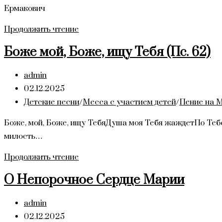
Ермакович
Да
Продолжить чтение
славят
Боже мой, Боже, ищу Тебя (Пс. 62)
Тебя,
все
Автор
admin
дела
записи:
Запись
02.12.2025
Твои,
опубликована:
Рубрика
Детские песни
/
Месса с участием детей
/
Пение на 
Господи
записи:
(Псалом
Боже, мой, Боже, ищу ТебяДуша моя Тебя жаждетПо Тебе 
144)
милость…
Боже
Продолжить чтение
мой,
О Непорочное Сердце Марии
Боже,
ищу
Автор
admin
Тебя
записи:
Запись
02.12.2025