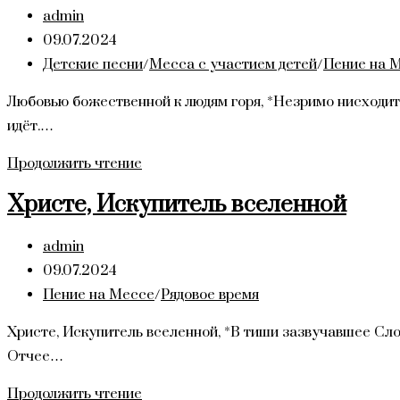
небесный
Автор
admin
записи:
Запись
09.07.2024
опубликована:
Рубрика
Детские песни
/
Месса с участием детей
/
Пение на 
записи:
Любовью божественной к людям горя, *Незримо нисходит 
идёт.…
Любовью
Продолжить чтение
божественной
Христе, Искупитель вселенной
к
людям
Автор
admin
горя
записи:
Запись
09.07.2024
опубликована:
Рубрика
Пение на Мессе
/
Рядовое время
записи:
Христе, Искупитель вселенной, *В тиши зазвучавшее Сло
Отчее…
Христе,
Продолжить чтение