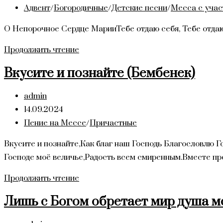
(Пс.
опубликована:
Рубрика
Адвент
/
Богородичные
/
Детские песни
/
Месса с учас
62)
записи:
О Непорочное Сердце МарииТебе отдаю себя, Тебе отда
О
Продолжить чтение
Непорочное
Вкусите и познайте (Бембенек)
Сердце
Марии
Автор
admin
записи:
Запись
14.09.2024
опубликована:
Рубрика
Пение на Мессе
/
Причастные
записи:
Вкусите и познайте,Как благ наш Господь Благословлю Г
Господе моё величье,Радость всем смиренным.Вместе п
Вкусите
Продолжить чтение
и
Лишь с Богом обретает мир душа м
познайте
(Бембенек)