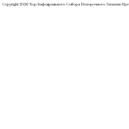
на
Copyright 2026 Хор Кафедрального Собора Непорочного Зачатия Пр
следующую
страницу