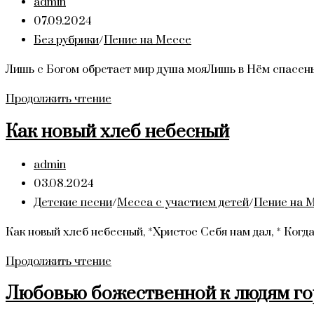
Автор
admin
записи:
Запись
07.09.2024
опубликована:
Рубрика
Без рубрики
/
Пение на Мессе
записи:
Лишь с Богом обретает мир душа мояЛишь в Нём спасень
Лишь
Продолжить чтение
с
Как новый хлеб небесный
Богом
обретает
Автор
admin
мир
записи:
Запись
03.08.2024
душа
опубликована:
Рубрика
Детские песни
/
Месса с участием детей
/
Пение на 
моя
записи:
Как новый хлеб небесный, *Христос Себя нам дал, * Когд
Как
Продолжить чтение
новый
Любовью божественной к людям го
хлеб