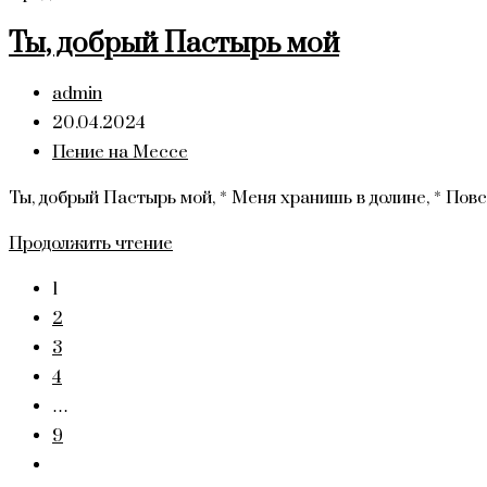
Искупитель
Ты, добрый Пастырь мой
вселенной
Автор
admin
записи:
Запись
20.04.2024
опубликована:
Рубрика
Пение на Мессе
записи:
Ты, добрый Пастырь мой, * Меня хранишь в долине, * Повсю
Ты,
Продолжить чтение
добрый
1
Пастырь
2
мой
3
4
…
9
Перейти