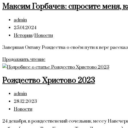
Юбилей
Максим Горбачев: спросите меня, 
Автор
admin
записи:
Запись
25.01.2024
опубликована:
Рубрика
Истории
/
Новости
записи:
Завершая Октаву Рождества о своём пути к вере расска
Максим
Продолжить чтение
Горбачев:
спросите
Рождество Христово 2023
меня,
как
Автор
admin
стать
записи:
Запись
28.12.2023
министрантом?
опубликована:
Рубрика
Новости
записи:
24 декабря, в рождественский сочельник, мессу Навече