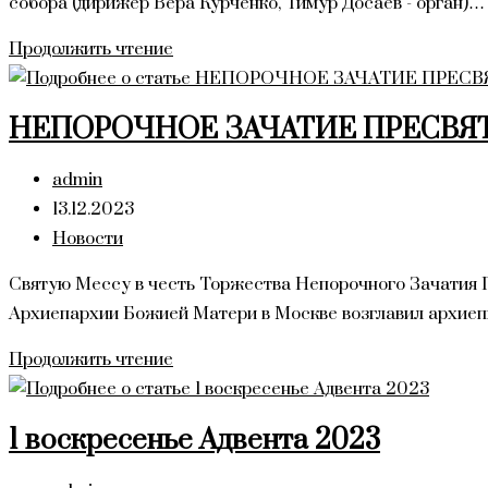
собора (дирижер Вера Курченко, Тимур Досаев - орган)…
Рождество
Продолжить чтение
Христово
2023
НЕПОРОЧНОЕ ЗАЧАТИЕ ПРЕСВЯ
Автор
admin
записи:
Запись
13.12.2023
опубликована:
Рубрика
Новости
записи:
Cвятую Мессу в честь Торжества Непорочного Зачатия 
Архиепархии Божией Матери в Москве возглавил архие
НЕПОРОЧНОЕ
Продолжить чтение
ЗАЧАТИЕ
ПРЕСВЯТОЙ
1 воскресенье Адвента 2023
ДЕВЫ
МАРИИ.