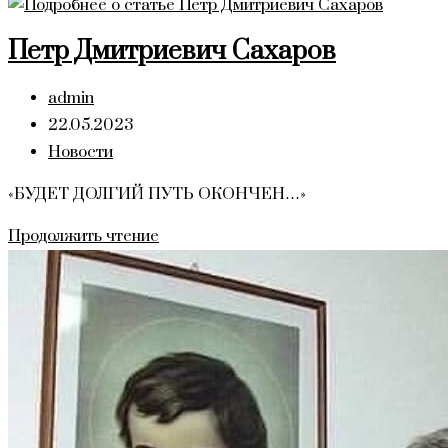
Тела
и
Петр Дмитриевич Сахаров
Крови
Христовых
Автор
admin
2023
записи:
Запись
22.05.2023
опубликована:
Рубрика
Новости
записи:
«БУДЕТ ДОЛГИЙ ПУТЬ ОКОНЧЕН…»
Петр
Продолжить чтение
Дмитриевич
Сахаров