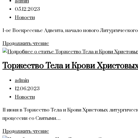
Автор
admin
ТОЖЕСТВО.
записи:
Запись
05.12.2023
ПРЕСТОЛЬНЫЙ
опубликована:
Рубрика
Новости
ПРАЗДНИК
записи:
1-ое Воскресенье Адвента, начало нового Литургического 
1
Продолжить чтение
воскресенье
Адвента
Торжество Тела и Крови Христовы
2023
Автор
admin
записи:
Запись
12.06.2023
опубликована:
Рубрика
Новости
записи:
11 июня в Торжество Тела и Крови Христовых литургичес
процессии со Святыми…
Торжество
Продолжить чтение