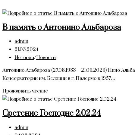
В память о Антонино Альбароза
Автор
admin
записи:
Запись
21.03.2024
опубликована:
Рубрика
Истории
/
Новости
записи:
Антонино Альбароза (27.08.1933 – 21.03.2023) Нино Альб
Консерватории им. Беллини в г. Палермо в 1957…
В
Продолжить чтение
память
о
Сретение Господне 2.02.24
Антонино
Альбароза
Автор
admin