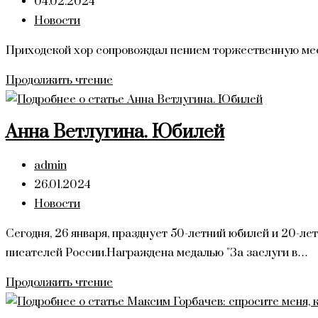
записи:
Запись
04.02.2024
опубликована:
Рубрика
Новости
записи:
Приходской хор сопровождал пением торжественную мес
Сретение
Продолжить чтение
Господне
2.02.24
Анна Ветлугина. Юбилей
Автор
admin
записи:
Запись
26.01.2024
опубликована:
Рубрика
Новости
записи:
Сегодня, 26 января, празднует 50-летний юбилей и 20-л
писателей России.Награждена медалью "За заслуги в…
Анна
Продолжить чтение
Ветлугина.